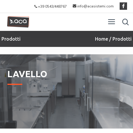
Aca
info@acasistemi.com
+39 0543/448767
Srl
Prodotti
Home / Prodotti
LAVELLO